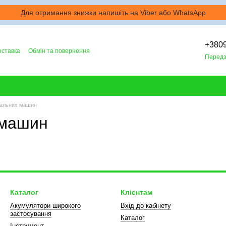
Для отримання знижки напишіть на Viber або WhatsApp
+380
оставка
Обмін та повернення
Передз
ральних машин
 машин
Каталог
Клієнтам
Акумулятори широкого
Вхід до кабінету
застосування
Каталог
Інструмент