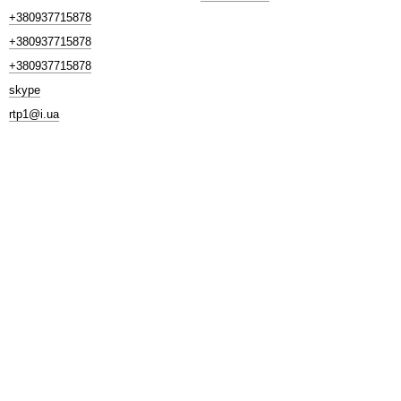
+380937715878
+380937715878
+380937715878
skype
rtp1@i.ua