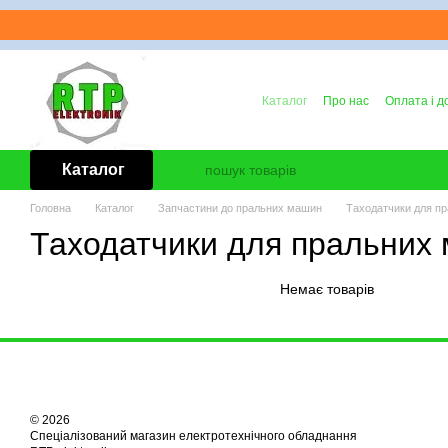
Перейти до основного контенту
Каталог
Про нас
Оплата і д
Контактна інформація
Блог
Каталог
Головна
Каталог
Запчастини до пральних машин
Таходатчики для п
Таходатчики для пральних
Немає товарів
© 2026
Спеціалізований магазин електротехнічного обладнання