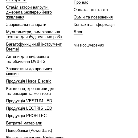
Про нас
Стабілізатори напруги,
Оплата і доставка
джерела безперебійного
живлення
Обмін та повернення
Зварювальні апарати
Контактна інформація
Мультиметри, вимірювальна
Блог
техніка для будівельних робіт
Багатофункційний інструмент
Ми в соцмережах
Dremel
Антени для цифрового
телебачення DVB-T2
Запчастини до пральних
машин
Продукція Horoz Electric
Кріплення, кронштени для
телевізорів та моніторів
Продукція VESTUM LED
Продукція LECTRIS LED
Продукція PROFITEC
Витратні матеріали
Повербанки (PowerBank)
Електроінструмент Kraissmann