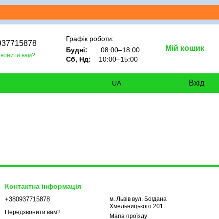
Графік роботи:
937715878
Мій кошик
Будні:
08:00–18:00
вонити вам?
Сб, Нд:
10:00–15:00
Вхід
UA
Контактна інформація
+380937715878
м. Львів вул. Богдана
Хмельницького 201
Передзвонити вам?
Мапа проїзду