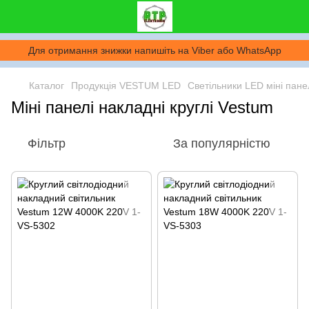
Для отримання знижки напишіть на Viber або WhatsApp
Каталог
Продукція VESTUM LED
Светільники LED міні пане
Міні панелі накладні круглі Vestum
Фільтр
За популярністю