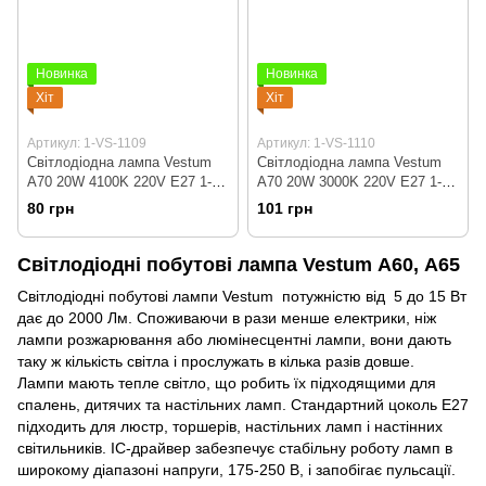
Новинка
Новинка
Хіт
Хіт
Артикул: 1-VS-1109
Артикул: 1-VS-1110
Світлодіодна лампа Vestum
Світлодіодна лампа Vestum
A70 20W 4100K 220V E27 1-
A70 20W 3000K 220V E27 1-
VS-1109
VS-1110
80 грн
101 грн
Світлодіодні побутові лампа Vestum A60, A65
Світлодіодні побутові лампи Vestum потужністю від 5 до 15 Вт
дає до 2000 Лм. Споживаючи в рази менше електрики, ніж
лампи розжарювання або люмінесцентні лампи, вони дають
таку ж кількість світла і прослужать в кілька разів довше.
Лампи мають тепле світло, що робить їх підходящими для
спалень, дитячих та настільних ламп. Стандартний цоколь E27
підходить для люстр, торшерів, настільних ламп і настінних
світильників. IC-драйвер забезпечує стабільну роботу ламп в
широкому діапазоні напруги, 175-250 В, і запобігає пульсації.