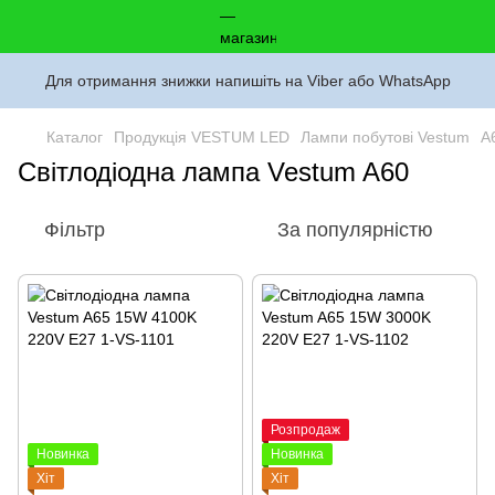
Для отримання знижки напишіть на Viber або WhatsApp
Каталог
Продукція VESTUM LED
Лампи побутові Vestum
A
Світлодіодна лампа Vestum A60
Фільтр
За популярністю
Розпродаж
Новинка
Новинка
Хіт
Хіт