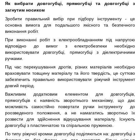
Як вибрати довгогубці, прямогубці та довгогубці з
загнутим носиком
Зробити правильний вибір при підбору інструменту - це
основна вимога для подальшого якісного та безпечного
виконання робіт.
При виконанні робіт з електрообладнанням під напругою
відповідно до вимог з електробезпеки необхідно
використовувати довгогубці, прямогубці з діелектричними
ручками.
Під час перекушування дротів, різних матеріалів необхідно
враховувати товщину матеріалу та його твердість, це суттєво
забезпечить правильно використовувати ріжучий інструмент
довгий період.
Важливим додатковим елементом для довгогубців,
прямогубців є наявність зворотнього механізму, що дає
можливість самостійно повертати ручки інструменту до
роозведеного положення, а не намагатись зворотньо їх
розвести для здійснення відкушування матеріалу. Існують
довгогубці з пластинчатою та спіральною пружиною.
По типу ріжучої кромки довгогубці поділяються на: довгогубці з