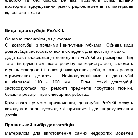
фаскою та без фаски, це дає можлисть більш щільно
проводити відкушування різних радіоелементів та матеріалів
від основи, плати.
Види довгогубців Pro'sKit.
Основна класифікація це форма.
Є довгогубці з прямими і вигнутими губками. Обидва види
довгогубців застосовуються в складних для доступу місцях.
Додаткова класифікація довгогубців Pro'sKit за розміром. Від
того, інструментом якого розміру ви користуєтеся, залежить
ступінь складності і тонкощі виконуваних робіт, а також розмір
утримуваних деталей. Найпопулярнішими є довгогубці
в діапазоні 110 - 160 мм. Більш тонкі довгогубці
застосовуються при ремонті предметів побутової техніки,
більший розмір - при слюсарних роботах.
Крім свого прямого призначення, довгогубці Pro'sKit можуть
виконувати роль кусачок, які призначені для перекушування
дротів.
Правильний вибір довгогубців
Матеріалом для виготовлення самих недорогих моделей