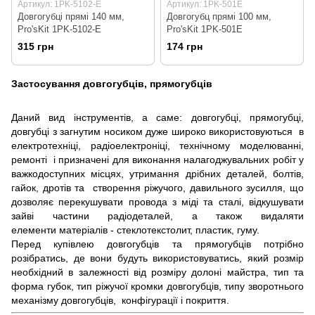
Артикул: 1PK-5102-E
Артикул: 1PK-501E
Довгогубці прямі 140 мм,
Довгогубц прямі 100 мм,
Pro'sKit 1PK-5102-E
Pro'sKit 1PK-501E
315 грн
174 грн
Застосування довгогубців, прямогубців
Даний вид інструментів, а саме: довгогубці, прямогубці,
довгубці з загнутим носиком дуже широко використовуються в
електротехніці, радіоелектроніці, технічному моделюванні,
ремонті і призначені для виконання налагоджувальних робіт у
важкодоступних місцях, утримання дрібних деталей, болтів,
гайок, дротів та створення ріжучого, давильного зусилля, що
дозволяє перекушувати провода з міді та сталі, відкушувати
зайві частини радіодеталей, а також видаляти
елементи матеріалів - стеклотекстолит, пластик, гуму.
Перед купівлею довгогубців та прямогубців потрібно
розібратись, де вони будуть використовуватись, який розмір
необхідний в залежності від розміру долоні майстра, тип та
форма губок, тип ріжучої кромки довгогубців, типу зворотнього
механізму довгогубців, конфігурації і покриття.