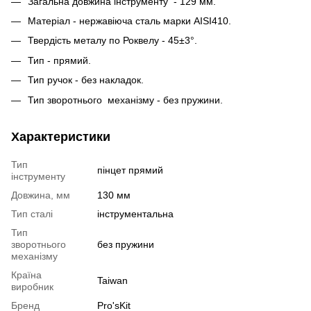
Загальна довжина інструменту - 129 мм.
Матеріал - нержавіюча сталь марки AISI410.
Твердість металу по Роквелу - 45±3°.
Тип - прямий.
Тип ручок - без накладок.
Тип зворотнього механізму - без пружини.
Характеристики
Тип
пінцет прямий
інструменту
Довжина, мм
130 мм
Тип сталі
інструментальна
Тип
зворотнього
без пружини
механізму
Країна
Taiwan
виробник
Бренд
Pro'sKit