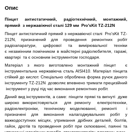
Опис
Пінцет антистатичний, радіотехнічний, монтажний,
прямий з нержавіючої сталі 129 мм Pro'sKit
TZ-212N
Пінцет антистатичний прямий з нержавіючої сталі
Pro'sKit TZ-
212N, призначений для проведення ремонтних робіт
радіоапаратури, цифрової та вимірювальної техніки
є незамінним помічником в майстерні радіолюбителя, гаражі,
квартирі та є основним інструментом господаря.
Матеріал з якого виготовлено монтажний пінцет є
інструментальна нержавіюча сталь AISI410. Матеріал пінцета
стійкий до кислот. Спеціально оброблена форма ручок даного
інструменту TZ-212N дозволяє впевнено тримати прецизійний
інструмент у руці під час виконання ремонтних робіт.
Даний вид інструментів, а саме: пінцети прямі та вигнуті дуже
широко використовуються для ремонту електротехніки,
радіоелектроніки, технічному моделюванні, ремонті і
призначені для виконання налагоджувальних робіт у
важкодоступних місцях, утримання дрібних деталей, болтів,
гайок, дротів та проведення робіт при склєюванні, паянні та
утриманні ювелірних виробів, стеклотекстоліту, пластику, гуми.