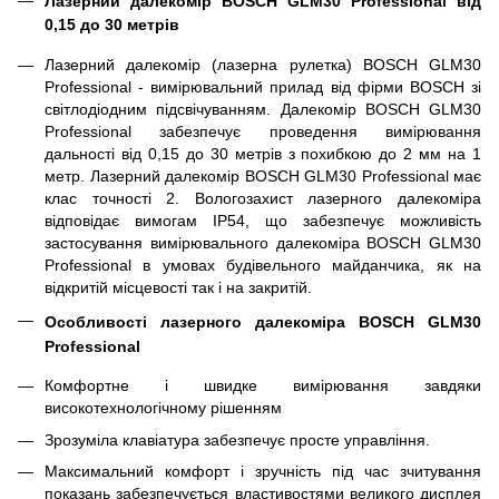
Лазерний далекомір BOSCH GLM30 Professional від
0,15 до 30 метрів
Лазерний далекомір (лазерна рулетка) BOSCH GLM30
Professional - вимірювальний прилад від фірми BOSCH зі
світлодіодним підсвічуванням. Далекомір BOSCH GLM30
Professional забезпечує проведення вимірювання
дальності від 0,15 до 30 метрів з похибкою до 2 мм на 1
метр. Лазерний далекомір BOSCH GLM30 Professional має
клас точності 2. Вологозахист лазерного далекоміра
відповідає вимогам IP54, що забезпечує можливість
застосування вимірювального далекоміра BOSCH GLM30
Professional в умовах будівельного майданчика, як на
відкритій місцевості так і на закритій.
Особливості лазерного далекоміра BOSCH GLM30
Professional
Комфортне і швидке вимірювання завдяки
високотехнологічному рішенням
Зрозуміла клавіатура забезпечує просте управління.
Максимальний комфорт і зручність під час зчитування
показань забезпечується властивостями великого дисплея