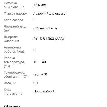
Похибка
±2 мм/м
вимірювання
Функції лазеру
Лазерний далекомір
Клас лазера
2
Лазерний діод,
635 нм, <1 мВт
(нм)
Джерело
2х1.5 В LR03 (AAA)
живлення
Автономна
6
робота, (год)
Робоча
температура,
+5...+40
(°С)
Температура
-20...+70
зберігання, (С°)
Вага, кг
0,1
Клас
Професійний
інструменту