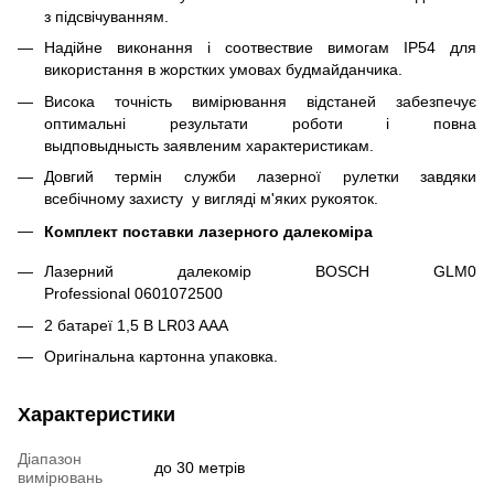
з підсвічуванням.
Надійне виконання і соотвествие вимогам IP54 для
використання в жорстких умовах будмайданчика.
Висока точність вимірювання відстаней забезпечує
оптимальні результати роботи і повна
выдповыднысть заявленим характеристикам.
Довгий термін служби лазерної рулетки завдяки
всебічному захисту у вигляді м'яких рукояток.
Комплект поставки лазерного далекоміра
Лазерний далекомір BOSCH GLM0
Professional 0601072500
2 батареї 1,5 B LR03 AAA
Оригінальна картонна упаковка.
Характеристики
Діапазон
до 30 метрів
вимірювань