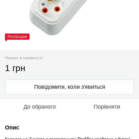
Розпродаж
Немає в наявності
1 грн
Повідомити, коли з'явиться
До обраного
Порівняти
Опис
Колодка на 3 гнізда з заземленням ProfiTec зроблена з білого