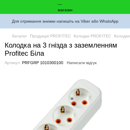
Для отримання знижки напишіть на Viber або WhatsApp
Каталог
Продукція PROFITEC
Колодки PROFITEC
Колодк
Колодка на 3 гнізда з заземленням
Profitec Біла
Артикул:
PRFGRP 1010300100
Написати відгук