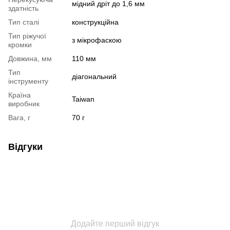
мідний дріт до 1,6 мм
здатність
Тип сталі
конструкційна
Тип ріжучої
з мікрофаскою
кромки
Довжина, мм
110 мм
Тип
діагональний
інструменту
Країна
Taiwan
виробник
Вага, г
70 г
Відгуки
Додайте перший відгук