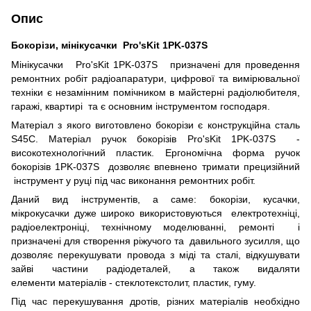
Опис
Бокорізи, мінікусачки Pro'sKit 1PK-037S
Мінікусачки Pro'sKit 1PK-037S призначені для проведення
ремонтних робіт радіоапаратури, цифрової та вимірювальної
техніки є незамінним помічником в майстерні радіолюбителя,
гаражі, квартирі та є основним інструментом господаря.
Матеріал з якого виготовлено бокорізи є конструкційна сталь
S45C. Матеріал ручок бокорізів Pro'sKit 1PK-037S -
високотехнологічний пластик. Ергономічна форма ручок
бокорізів 1PK-037S дозволяє впевнено тримати прецизійний
інструмент у руці під час виконання ремонтних робіт.
Даний вид інструментів, а саме: бокорізи, кусачки,
мікрокусачки дуже широко використовуються електротехніці,
радіоелектроніці, технічному моделюванні, ремонті і
призначені для створення ріжучого та давильного зусилля, що
дозволяє перекушувати провода з міді та сталі, відкушувати
зайві частини радіодеталей, а також видаляти
елементи матеріалів - стеклотекстолит, пластик, гуму.
Під час перекушування дротів, різних матеріалів необхідно