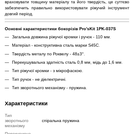
враховувати товщину матеріалу та його твердість, це суттєво
забезпечить правильно використовувати ріжучий інструмент
довгий період.
Основні характеристики бокорізів Pro'sKit 1PK-037S
Загальна довжина ріжучої кромки і ручок - 110 мм.
Матеріал - конструктивна сталь марки S45C.
Твердість металу по Роквелу - 48±3°.
Перекушувальна здатність сталь 0,8 мм, мідь до 1,6 мм.
Тип ріжучої кромки - з мікрофаскою.
Тип ручок - не діелектричні.
Тип зворотнього механізму - пружина.
Характеристики
Тип
зворотнього
спіральна пружина
механізму
Перекусуюча