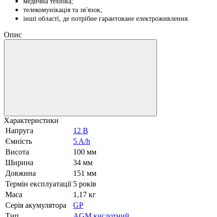
медична техніка;
телекомунікація та зв'язок;
інші області, де потрібне гарантоване електроживлення.
Опис
Характеристики
Напруга
12 В
Ємність
5 A/h
Висота
100 мм
Ширина
34 мм
Довжина
151 мм
Термін експлуатації
5 років
Маса
1,17 кг
Серія акумулятора
GP
Тип
AGM кислотний