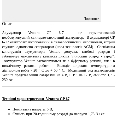
Порівняти
Опис
Акумулятор Ventura GP 6-7 це герметизований
необслуговуємий свинцево-кислотний акумулятор. В акумуляторі GP
6-17 електроліт абсорбований в скловолокнистий наповнювач, котрий
служить одночасно сепаратором (нова технологія AGM). Спеціальна
конструкція акумуляторів Ventura допускає глибокі розряди і
забезпечує максимальну кількість циклів "глибокий розряд - заряд".
Акумулятор Ventura застосовуються як в буферному режимі, так і в
циклічному режимі роботи. Володіє широким температурним
діапазоном робіт - 20 ° С до + 60 ° С. Модельний ряд акумуляторів
Ventura представлений батареями на 4 В, 6 В і на 12 В, ємністю 1,3 -
230 Аг.
Технічні характеристики Ventura GP 67
Номінальна напруга: 6 B;
Ємність при 20-годинному розряді до напруги 1,75 В / ел .: