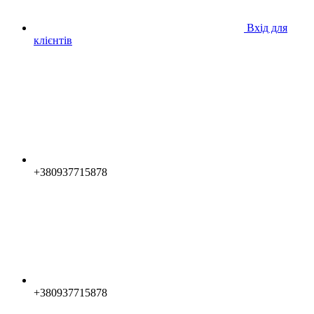
Вхід для
клієнтів
+380937715878
+380937715878