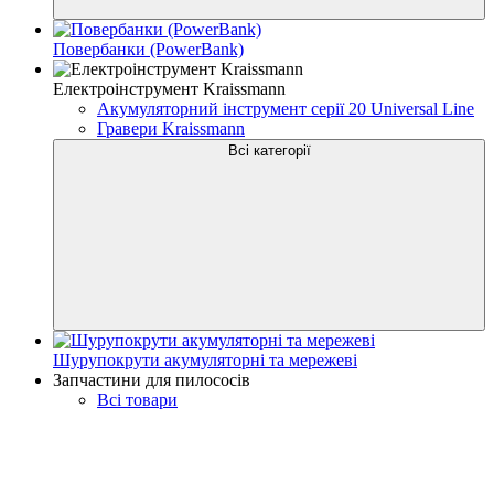
Повербанки (PowerBank)
Електроінструмент Kraissmann
Акумуляторний інструмент серії 20 Universal Line
Гравери Kraissmann
Всі категорії
Шурупокрути акумуляторні та мережеві
Запчастини для пилососів
Всі товари