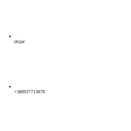
skype
+380937715878