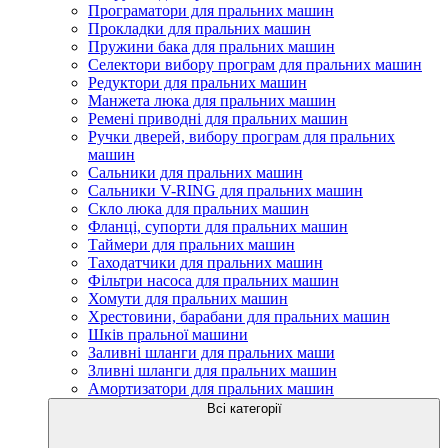
Програматори для пральних машин
Прокладки для пральних машин
Пружини бака для пральних машин
Селектори вибору програм для пральних машин
Редуктори для пральних машин
Манжета люка для пральних машин
Ремені приводні для пральних машин
Ручки дверей, вибору програм для пральних
машин
Сальники для пральних машин
Сальники V-RING для пральних машин
Скло люка для пральних машин
Фланці, супорти для пральних машин
Таймери для пральних машин
Таходатчики для пральних машин
Фільтри насоса для пральних машин
Хомути для пральних машин
Хрестовини, барабани для пральних машин
Шків пральної машини
Заливні шланги для пральних маши
Зливні шланги для пральних машин
Амортизатори для пральних машин
Всі категорії