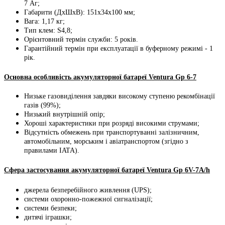
7 Aг;
Габарити (ДхШхВ): 151x34x100 мм;
Вага: 1,17 кг;
Тип клем: S4,8;
Орієнтовний термін служби: 5 років.
Гарантійний термін при експлуатації в буферному режимі - 1
рік.
Основна особливість акумуляторної батареї Ventura Gp 6-7
Низьке газовиділення завдяки високому ступеню рекомбінації
газів (99%);
Низький внутрішній опір;
Хороші характеристики при розряді високими струмами;
Відсутність обмежень при транспортуванні залізничним,
автомобільним, морським і авіатранспортом (згідно з
правилами IATA).
Сфера застосування акумуляторної батареї Ventura Gp 6V-7A/h
джерела безперебійного живлення (UPS);
системи охоронно-пожежної сигналізації;
системи безпеки;
дитячі іграшки;