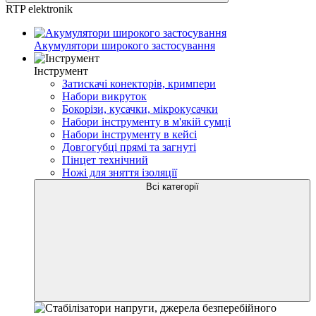
RTP elektronik
Акумулятори широкого застосування
Інструмент
Затискачі конекторів, кримпери
Набори викруток
Бокорізи, кусачки, мікрокусачки
Набори інструменту в м'якій сумці
Набори інструменту в кейсі
Довгогубці прямі та загнуті
Пінцет технічний
Ножі для зняття ізоляції
Всі категорії