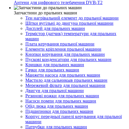
Антени для цифрового телебачення DVB-T2
Запчастини до пральних машин
Тен нагрівальний елемент до пральної машини
Щітки вугільні до двигуна пральної машини
Дисплей для пральних машин
Термістор (датчик) температури для пральних
машин
Плата керування пральної машини
Елементи кріплення пральної машини
Кнопки керування для пральних машин
Пускові конденсатори для пральних машин
Кришки для пральних машин
Гачки для пральних машин
Манжети насоса для пральних машин
Мастило для сальникыв пральних машин
Мережевий фільтр для пральної машини
Двигун для пральної машини
Резинові ножки для пральних машин
Насоси помпи для пральних машин
Обід люка для пральних машин
Підшипники для пральних машин
Корпус передньої панелі керування для пральної
машини
Патрубки для пральних машин