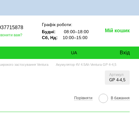
Графік роботи:
937715878
Мій кошик
Будні:
08:00–18:00
вонити вам?
Сб, Нд:
10:00–15:00
Вхід
UA
ирокого застосування Ventura
Акумулятор 4V 4.5Ah Ventura GP 4-4,5
Артикул
GP 4-4,5
Порівняти
В бажання