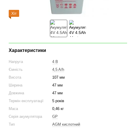
Хіт
Характеристики
Напруга
4 В
Ємність
4,5 A/h
Висота
107 мм
Ширина
47 мм
Довжина
47 мм
Термін експлуатації
5 років
Маса
0,46 кг
Серія акумулятора
GP
Тип
AGM кислотний