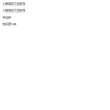
+380937715878
+380937715878
skype
rtp1@i.ua