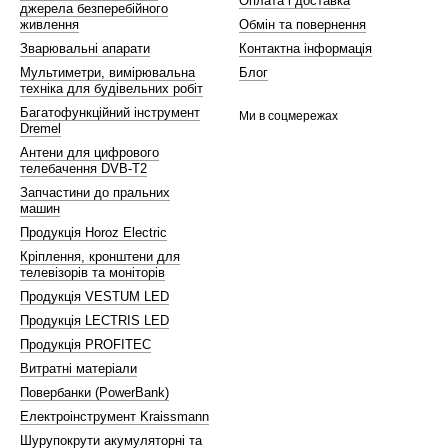
Оплата і доставка
джерела безперебійного
живлення
Обмін та повернення
Зварювальні апарати
Контактна інформація
Мультиметри, вимірювальна
Блог
техніка для будівельних робіт
Багатофункційний інструмент
Ми в соцмережах
Dremel
Антени для цифрового
телебачення DVB-T2
Запчастини до пральних
машин
Продукція Horoz Electric
Кріплення, кронштени для
телевізорів та моніторів
Продукція VESTUM LED
Продукція LECTRIS LED
Продукція PROFITEC
Витратні матеріали
Повербанки (PowerBank)
Електроінструмент Kraissmann
Шурупокрути акумуляторні та