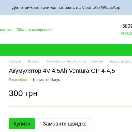
Для отримання знижки напишіть на Viber або WhatsApp
+380
оставка
Обмін та повернення
Передз
Головна
Каталог
Акумулятори широкого застосування
Акумулятори ш
Акумулятор 4V 4.5Ah Ventura GP 4-4,5
В наявності
Написати відгук
300 грн
Купити
Замовити швидко