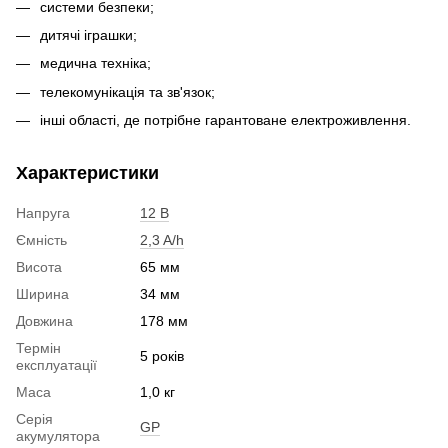
системи безпеки;
дитячі іграшки;
медична техніка;
телекомунікація та зв'язок;
інші області, де потрібне гарантоване електроживлення.
Характеристики
Напруга
12 В
Ємність
2,3 A/h
Висота
65 мм
Ширина
34 мм
Довжина
178 мм
Термін
5 років
експлуатації
Маса
1,0 кг
Серія
GP
акумулятора