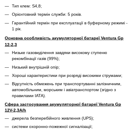
Тип клем: S4,8;
Орієнтовний термін служби: 5 років.
Гарантійний термін при експлуатації в буферному режимі -
1 рік.
Основна особливість акумуляторної батареї Ventura Gp
12-2,3
Низьке газовиділення завдяки високому ступеню
рекомбінації газів (99%);
Низький внутрішній опір;
Хороші характеристики при розряді високими струмами;
Відсутність обмежень при транспортуванні залізничним,
автомобільним, морським і авіатранспортом (згідно з
правилами IATA).
Сфера застосування акумуляторної батареї Ventura Gp
12V-2,3A/h
джерела безперебійного живлення (UPS);
системи охоронно-пожежної сигналізації;