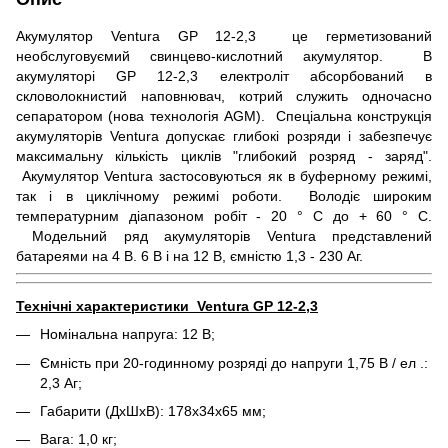
Акумулятор Ventura GP 12-2,3 це герметизований
необслуговуємий свинцево-кислотний акумулятор. В
акумуляторі GP 12-2,3 електроліт абсорбований в
скловолокнистий наповнювач, котрий служить одночасно
сепаратором (нова технологія AGM). Спеціальна конструкція
акумуляторів Ventura допускає глибокі розряди і забезпечує
максимальну кількість циклів "глибокий розряд - заряд".
Акумулятор Ventura застосовуються як в буферному режимі,
так і в циклічному режимі роботи. Володіє широким
температурним діапазоном робіт - 20 ° С до + 60 ° С.
Модельний ряд акумуляторів Ventura представлений
батареями на 4 В. 6 В і на 12 В, ємністю 1,3 - 230 Аг.
Технічні характеристики Ventura GP 12-2,3
Номінальна напруга: 12 B;
Ємність при 20-годинному розряді до напруги 1,75 В / ел .:
2,3 Aг;
Габарити (ДхШхВ):
178x34x65
мм;
Вага: 1,0 кг;