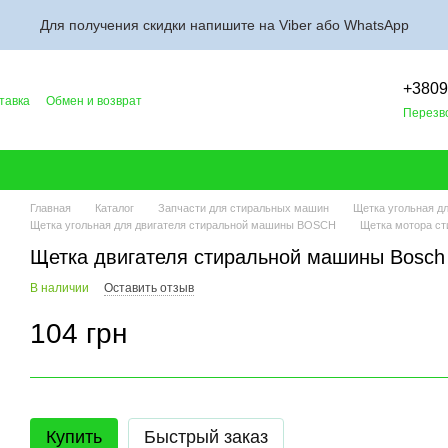
Для получения скидки напишите на Viber або WhatsApp
+380
тавка
Обмен и возврат
Перезв
лог
Главная
Каталог
Запчасти для стиральных машин
Щетка угольная д
Щетка угольная для двигателя стиральной машины BOSCH
Щетка мотора ст
Щетка двигателя стиральной машины Bosch
В наличии
Оставить отзыв
104 грн
Купить
Быстрый заказ