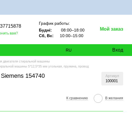
График работы:
937715878
Мой заказ
Будні:
08:00–18:00
онить вам?
Сб, Вс:
10:00–15:00
Вход
RU
ля двигателя стиральной машины
иральной машины 5*12,5*35 мм угольная, пружина, провод
 Siemens 154740
Артикул
100001
К сравнению
В желания