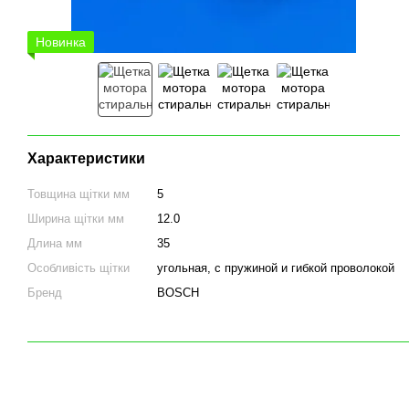
Новинка
Характеристики
Товщина щітки мм
5
Ширина щітки мм
12.0
Длина мм
35
Особливість щітки
угольная, с пружиной и гибкой проволокой
Бренд
BOSCH