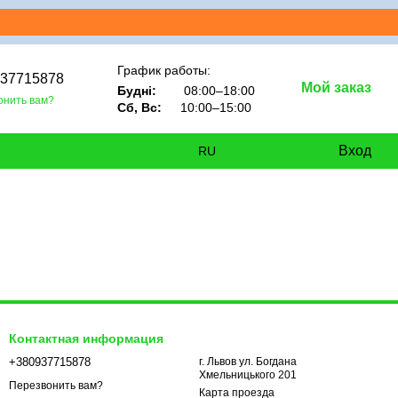
График работы:
937715878
Мой заказ
Будні:
08:00–18:00
онить вам?
Сб, Вс:
10:00–15:00
Вход
RU
Контактная информация
+380937715878
г. Львов ул. Богдана
Хмельницького 201
Перезвонить вам?
Карта проезда