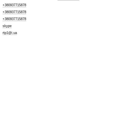
+380937715878
+380937715878
+380937715878
skype
rtp1@i.ua