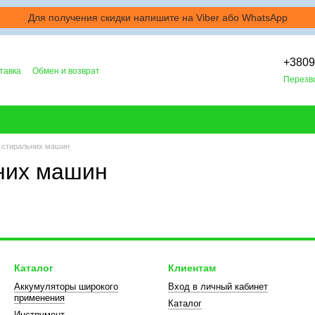
Для получения скидки напишите на Viber або WhatsApp
+380
тавка
Обмен и возврат
Перезв
лог
 стиральних машин
них машин
Каталог
Клиентам
Аккумуляторы широкого
Вход в личный кабинет
применения
Каталог
Инструмент