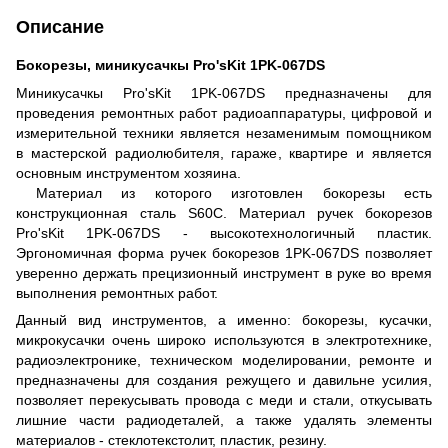
Описание
Бокорезы, миникусачкы Pro'sKit 1PK-067DS
Миникусачкы Pro'sKit 1PK-067DS предназначены для
проведения ремонтных работ радиоаппаратуры, цифровой и
измерительной техники является незаменимым помощником
в мастерской радиолюбителя, гараже, квартире и является
основным инструментом хозяина.
Материал из которого изготовлен бокорезы есть
конструкционная сталь S60С. Материал ручек бокорезов
Pro'sKit 1PK-067DS - высокотехнологичный пластик.
Эргономичная форма ручек бокорезов 1PK-067DS позволяет
уверенно держать прецизионный инструмент в руке во время
выполнения ремонтных работ.
Данный вид инструментов, а именно: бокорезы, кусачки,
микрокусачки очень широко используются в электротехнике,
радиоэлектронике, техническом моделировании, ремонте и
предназначены для создания режущего и давильне усилия,
позволяет перекусывать провода с меди и стали, откусывать
лишние части радиодеталей, а также удалять элементы
материалов - стеклотекстолит, пластик, резину.