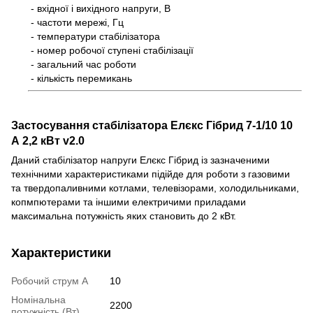
- вхідної і вихідного напруги, В
- частоти мережі, Гц
- температури стабілізатора
- номер робочої ступені стабілізації
- загальний час роботи
- кількість перемикань
Застосування стабілізатора Елєкс Гібрид 7-1/10 10
А 2,2 кВт v2.0
Даний стабілізатор напруги Елєкс Гібрид із зазначеними
технічними характеристиками підійде для роботи з газовими
та твердопаливними котлами, телевізорами, холодильниками,
копмпютерами та іншими електричими приладами
максимальна потужність яких становить до 2 кВт.
Характеристики
Робочий струм А
10
Номінальна
2200
потужність (Вт)