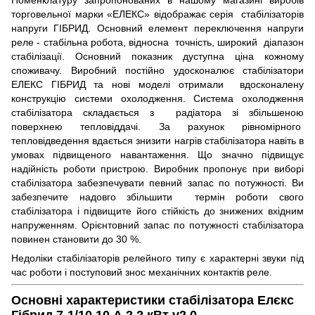
торговельної марки «ЕЛЕКС» відображає серія стабілізаторів
напруги ГІБРИД. Основний елемент переключення напруги
реле - стабільна робота, відносна точність, широкий діапазон
стабілізації. Основний показник дуступна ціна кожному
споживачу. Виробний постійно удосконалює стабілізатори
ЕЛЕКС ГІБРИД та нові моделі отримали вдосконалену
конструкцію системи охолодження. Система охолодження
стабілізатора складається з радіатора зі збільшеною
поверхнею тепловіддачі. За рахунок рівномірного
тепловідведення вдається знизити нагрів стабілізатора навіть в
умовах підвищеного навантаження. Що значно підвищує
надійність роботи пристрою. Виробник пропонує при виборі
стабілізатора забезпечувати певний запас по потужності. Ви
забезпечите надовго збільшити термін роботи свого
стабілізатора і підвищите його стійкість до знижених вхідним
напруженням. Орієнтовний запас по потужності стабілізатора
повинен становити до 30 %.
Недоліки стабілізаторів релейного типу є характерні звуки під
час роботи і поступовий знос механічних контактів реле.
Основні характеристики стабілізатора Елєкс
Гібрид 7-1/10 10 А 2,2 кВт v2.0