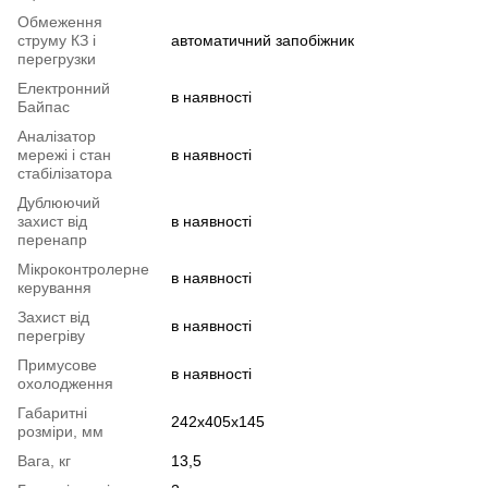
Обмеження
струму КЗ і
автоматичний запобіжник
перегрузки
Електронний
в наявності
Байпас
Аналізатор
мережі і стан
в наявності
стабілізатора
Дублюючий
захист від
в наявності
перенапр
Мікроконтролерне
в наявності
керування
Захист від
в наявності
перегріву
Примусове
в наявності
охолодження
Габаритні
242x405x145
розміри, мм
Вага, кг
13,5